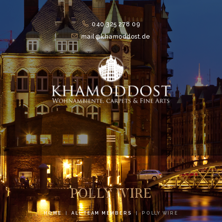
040 325 278 09
mail@khamoddost.de
HOME
FEATURES
ABOUT
SUITS
NEWS
CONTACTS
POLLY WIRE
HOME
ALL TEAM MEMBERS
POLLY WIRE